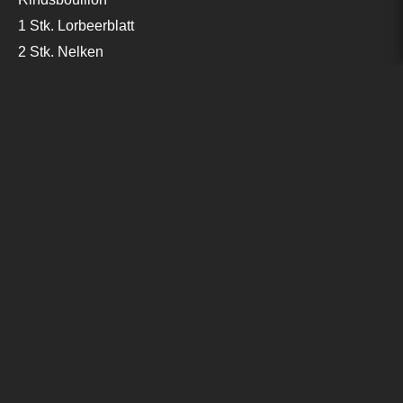
1 Stk. Lorbeerblatt
2 Stk. Nelken
2 Zweige Rosmarin
2 Stk. Schalotten
1 Bd. Petersilie
1 Stk. Peperoni gelb
150g Cherrytomaten
300g Kartoffeln festkochend
3 EL Senf
5 EL Balsamico weiss
1 dl Oliven- oder Sonnenblumenöl
1 dl starke Gemüsebrühe
Salz, Pfeffer (Wiberg)
Anleitung