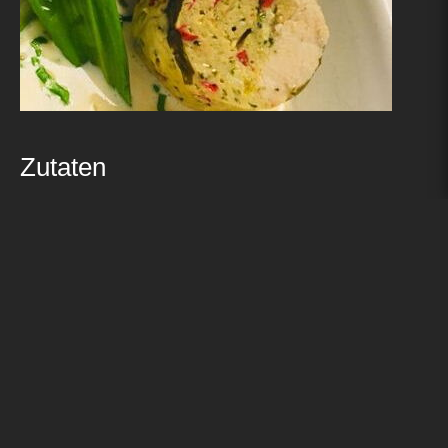
Zutaten
4 Stk. Pouletbrust à 160g
20g Bärlauch
400ml Vollrahm
4 EL Peperoniwürfel (rot und gelb)
Salz und Pfeffer
2 EL Butter
1 EL Mehl
Alufolie